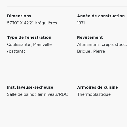
Dimensions
Année de construction
57'10" X 42'2" Irrégulières
1971
Type de fenestration
Revêtement
Coulissante
,
Manivelle
Aluminium
,
crépis stuc
(battant)
Brique
,
Pierre
Inst. laveuse-sécheuse
Armoires de cuisine
Salle de bains : 1er niveau/RDC
Thermoplastique