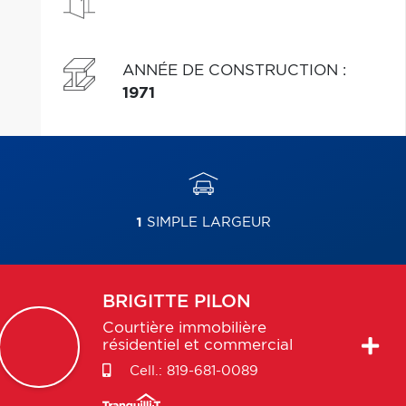
ANNÉE DE CONSTRUCTION
:
1971
1
SIMPLE LARGEUR
BRIGITTE
PILON
Courtière immobilière
résidentiel et commercial
Cell.:
819-681-0089