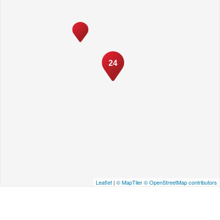
24
Leaflet
|
© MapTiler
© OpenStreetMap contributors