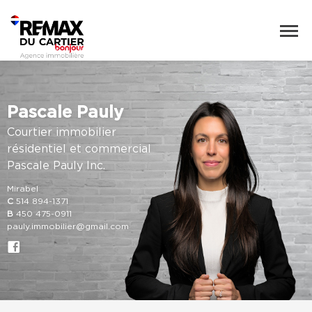
Pascale Pauly
Courtier immobilier
résidentiel et commercial
Pascale Pauly Inc.
Mirabel
C
514 894-1371
B
450 475-0911
pauly.immobilier@gmail.com