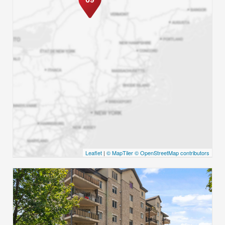
Leaflet
|
© MapTiler
© OpenStreetMap contributors