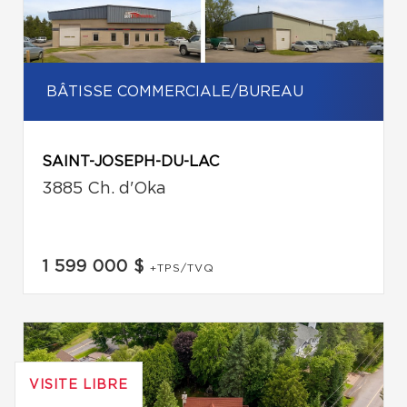
BÂTISSE COMMERCIALE/BUREAU
SAINT-JOSEPH-DU-LAC
3885 Ch. d'Oka
1 599 000 $
+TPS/TVQ
VISITE LIBRE